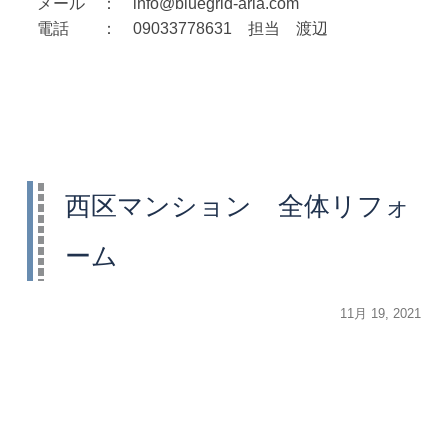
メール ： info@bluegrid-aria.com
電話 ： 09033778631 担当 渡辺
西区マンション 全体リフォ
ーム
投
11月 19, 2021
稿
日: