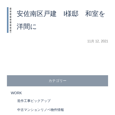
安佐南区戸建 I様邸 和室を
洋間に
投
11月 12, 2021
稿
日:
カテゴリー
WORK
造作工事ピックアップ
中古マンションリノベ物件情報