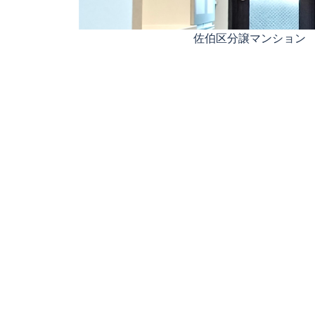
佐伯区分譲マンション
投
稿
の
ペ
ー