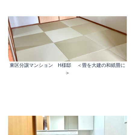
東区分譲マンション H様邸 ＜畳を大建の和紙畳に
＞