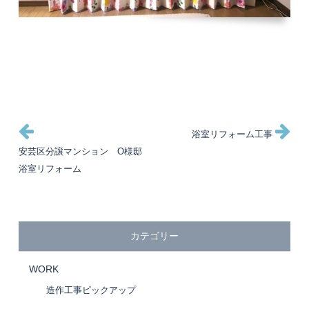
投
過
次
浴室リフォーム工事
去
の
安芸区分譲マンション O様邸
稿
の
投
浴室リフォーム
投
稿
ナ
稿
ビ
カテゴリー
ゲ
WORK
造作工事ピックアップ
ー