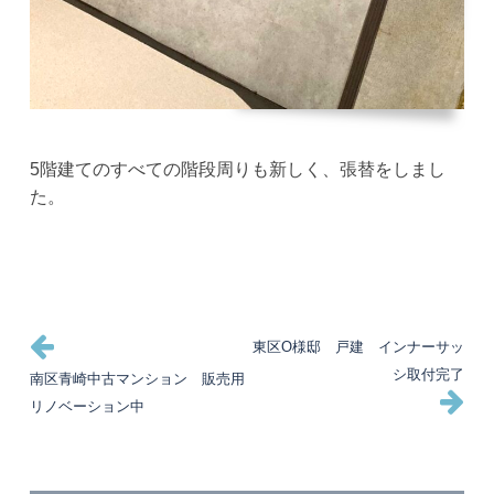
5階建てのすべての階段周りも新しく、張替をしまし
た。
投
過
次
東区O様邸 戸建 インナーサッ
去
の
シ取付完了
南区青崎中古マンション 販売用
稿
の
投
リノベーション中
投
稿
ナ
稿