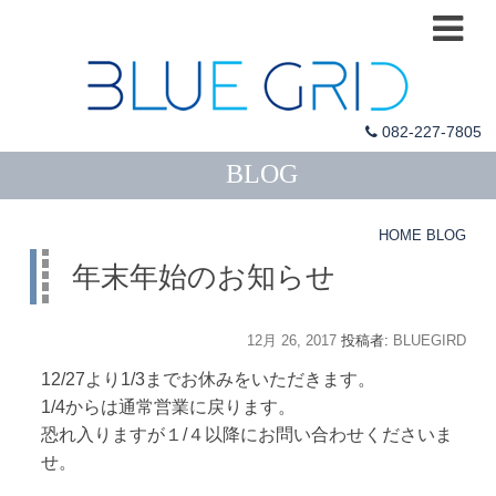
082-227-7805
カ
BLOG
テ
ゴ
HOME
BLOG
リ
年末年始のお知らせ
ー
投
12月 26, 2017
投稿者:
BLUEGIRD
稿
12/27より1/3までお休みをいただきます。
日:
1/4からは通常営業に戻ります。
恐れ入りますが１/４以降にお問い合わせくださいま
せ。