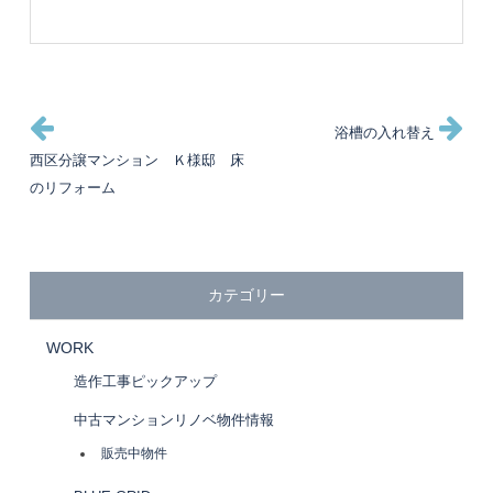
投
過
次
浴槽の入れ替え
去
の
西区分譲マンション Ｋ様邸 床
稿
の
投
のリフォーム
投
稿
ナ
稿
ビ
カテゴリー
ゲ
WORK
造作工事ピックアップ
ー
中古マンションリノベ物件情報
シ
販売中物件