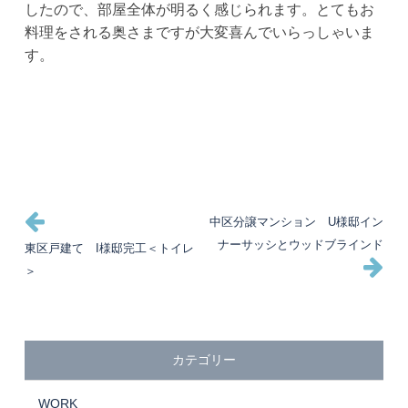
したので、部屋全体が明るく感じられます。とてもお
料理をされる奥さまですが大変喜んでいらっしゃいま
す。
投
過
次
中区分譲マンション U様邸イン
去
の
ナーサッシとウッドブラインド
東区戸建て I様邸完工＜トイレ
稿
の
投
＞
投
稿
ナ
稿
ビ
カテゴリー
ゲ
WORK