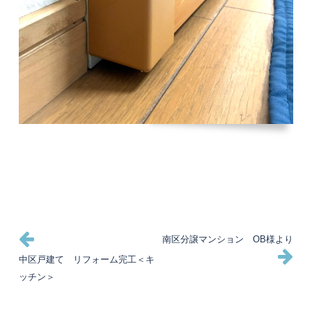
投
過
次
南区分譲マンション OB様より
去
の
中区戸建て リフォーム完工＜キ
稿
の
投
ッチン＞
投
稿
ナ
稿